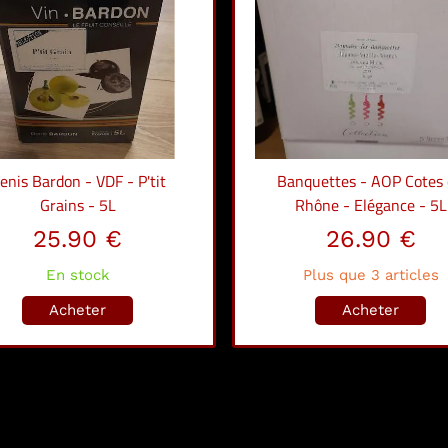
enis Bardon - VDF - P'tit
Banquettes - AOP Cotes
Grains - 5L
Rhône - Elégance - 5L
25.90 €
26.90 €
En stock
Plus que 3 articles
Acheter
Acheter