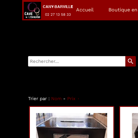
CANY-BARVILLE
Accueil
Boutique en 
02 27 13 58 33
search
Trier par :
Nom
-
Prix