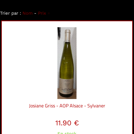
Trier par :
Nom
-
Prix
Josiane Griss - AOP Alsace - Sylvaner
11.90 €
En stock