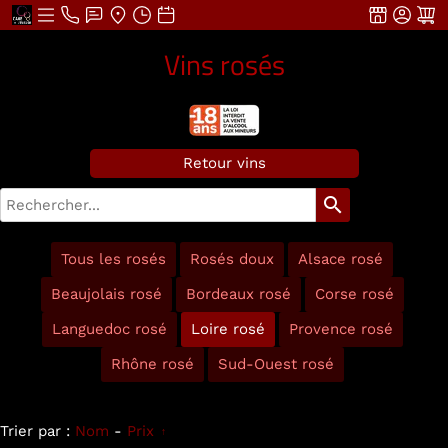
Vins rosés
Retour vins
search
Tous les rosés
Rosés doux
Alsace rosé
Beaujolais rosé
Bordeaux rosé
Corse rosé
Languedoc rosé
Loire rosé
Provence rosé
Rhône rosé
Sud-Ouest rosé
Trier par :
Nom
-
Prix