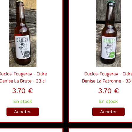
Duclos-Fougeray - Cidre
Duclos-Fougeray - Cidr
Denise La Brute - 33 cl
Denise La Patronne - 33 
3.70 €
3.70 €
En stock
En stock
Acheter
Acheter