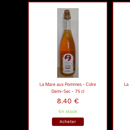
La Mare aux Pommes - Cidre
La
Demi-Sec - 75 cl
8.40 €
En stock
Acheter