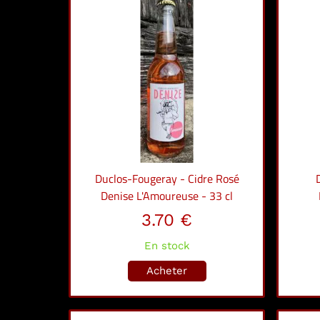
Duclos-Fougeray - Cidre Rosé
Denise L'Amoureuse - 33 cl
3.70 €
En stock
Acheter