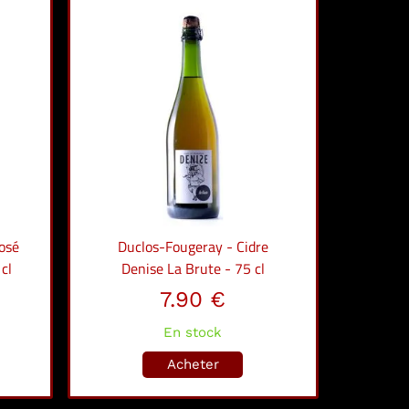
osé
Duclos-Fougeray - Cidre
cl
Denise La Brute - 75 cl
7.90 €
En stock
Acheter