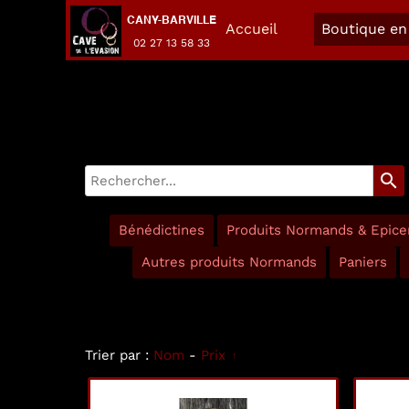
CANY-BARVILLE
Accueil
Boutique en 
02 27 13 58 33
search
Bénédictines
Produits Normands & Epicer
Autres produits Normands
Paniers
Trier par :
Nom
-
Prix