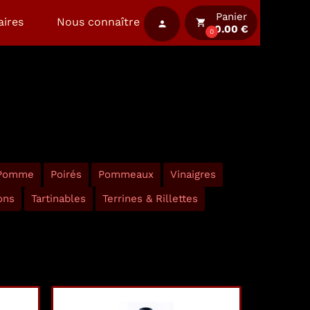
Panier
aires
Nous connaître
local_grocery_store
person
0.00 €
0
 Pomme
Poirés
Pommeaux
Vinaigres
ons
Tartinables
Terrines & Rillettes