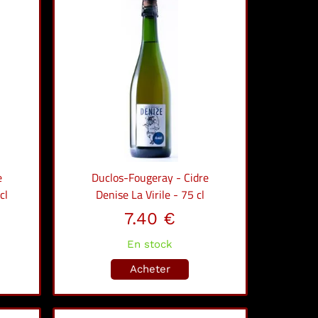
e
Duclos-Fougeray - Cidre
cl
Denise La Virile - 75 cl
7.40 €
En stock
Acheter