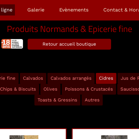
ligne
Galerie
Evènements
Contact & Hor
Produits Normands & Epicerie fine
Retour accueil boutique
ie fine
Calvados
Calvados arrangés
Cidres
Jus de
Chips & Biscuits
Olives
Poissons & Crustacés
Sauciss
Toasts & Gressins
Autres