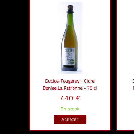
Duclos-Fougeray - Cidre
Denise La Patronne - 75 cl
7.40 €
En stock
Acheter