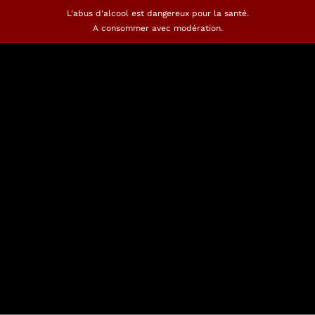
L'abus d'alcool est dangereux pour la santé.
A consommer avec modération.