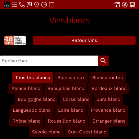
Vins blancs
Retour vins
search
Tous les blancs
Blancs doux
Blancs mutés
Alsace blanc
Beaujolais blanc
Bordeaux blanc
Bourgogne blanc
Corse blanc
Jura blanc
Languedoc blanc
Loire blanc
Provence blanc
Rhône blanc
Roussillon blanc
Etranger blanc
Savoie blanc
Sud-Ouest blanc