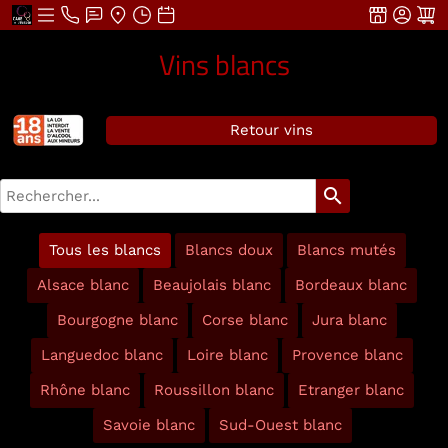
Vins blancs
Retour vins
search
Tous les blancs
Blancs doux
Blancs mutés
Alsace blanc
Beaujolais blanc
Bordeaux blanc
Bourgogne blanc
Corse blanc
Jura blanc
Languedoc blanc
Loire blanc
Provence blanc
Rhône blanc
Roussillon blanc
Etranger blanc
Savoie blanc
Sud-Ouest blanc