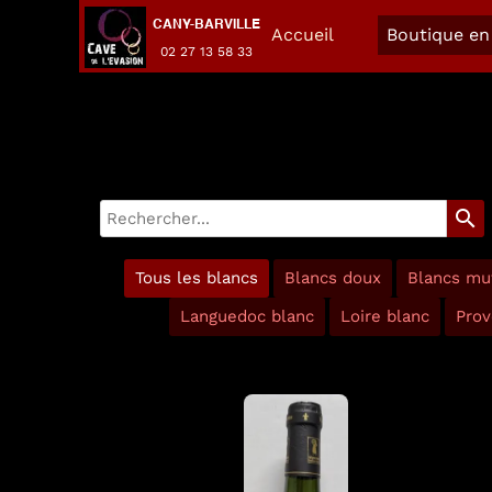
CANY-BARVILLE
Accueil
Boutique en 
02 27 13 58 33
search
Tous les blancs
Blancs doux
Blancs mu
Languedoc blanc
Loire blanc
Prov