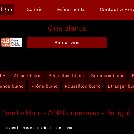
ligne
Galerie
Evènements
Contact & Hor
Vins blancs
Retour vins
tés
Alsace blanc
Beaujolais blanc
Bordeaux blanc
B
ence blanc
Rhône blanc
Roussillon blanc
Etranger bl
Dme Le Mont - AOP Bonnezeaux - Belligné
Tous les blancs
Blancs doux
Loire blanc