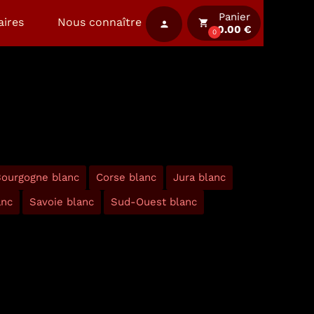
Panier
aires
Nous connaître
local_grocery_store
person
0.00 €
0
ourgogne blanc
Corse blanc
Jura blanc
anc
Savoie blanc
Sud-Ouest blanc