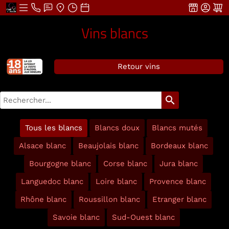
Vins blancs
Retour vins
search
Tous les blancs
Blancs doux
Blancs mutés
Alsace blanc
Beaujolais blanc
Bordeaux blanc
Bourgogne blanc
Corse blanc
Jura blanc
Languedoc blanc
Loire blanc
Provence blanc
Rhône blanc
Roussillon blanc
Etranger blanc
Savoie blanc
Sud-Ouest blanc