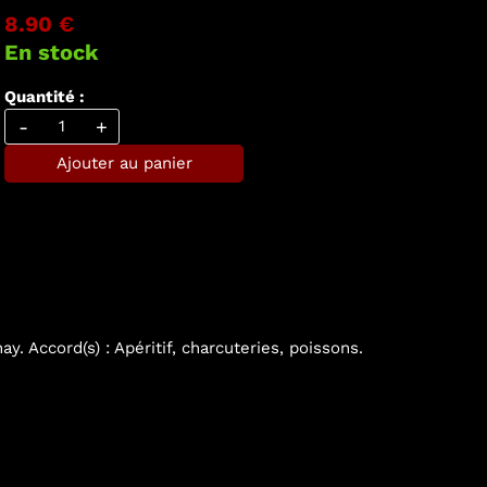
8.90 €
En stock
Quantité :
-
+
Ajouter au panier
ay. Accord(s) : Apéritif, charcuteries, poissons.