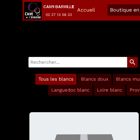
CANY-BARVILLE
Accueil
Boutique en 
02 27 13 58 33
search
Tous les blancs
Blancs doux
Blancs mu
Languedoc blanc
Loire blanc
Prov