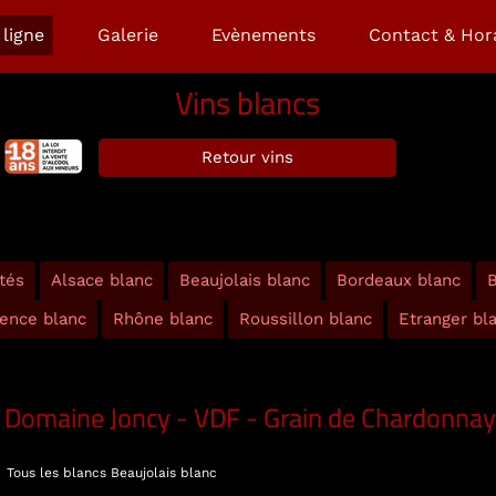
ligne
Galerie
Evènements
Contact & Hor
Vins blancs
Retour vins
tés
Alsace blanc
Beaujolais blanc
Bordeaux blanc
B
ence blanc
Rhône blanc
Roussillon blanc
Etranger bl
Domaine Joncy - VDF - Grain de Chardonnay
Tous les blancs
Beaujolais blanc