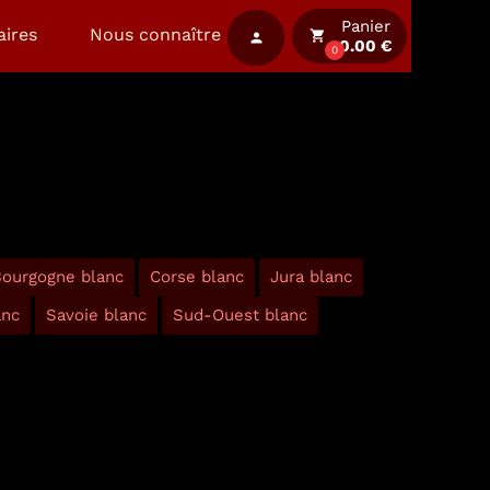
Panier
aires
Nous connaître
local_grocery_store
person
0.00 €
0
ourgogne blanc
Corse blanc
Jura blanc
anc
Savoie blanc
Sud-Ouest blanc