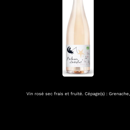
Vin rosé sec frais et fruité. Cépage(s) : Grenache, 