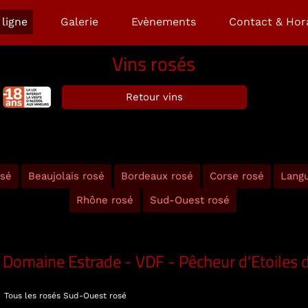
ligne
Galerie
Evènements
Contact & Hor
Vins rosés
Retour vins
osé
Beaujolais rosé
Bordeaux rosé
Corse rosé
Lang
Rhône rosé
Sud-Ouest rosé
Domaine Estrade - VDF - Pêcheur d'Etoiles 
Tous les rosés
Sud-Ouest rosé