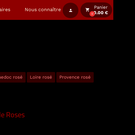
Panier
aires
Nous connaître
local_grocery_store
person
0.00 €
0
uedoc rosé
Loire rosé
Provence rosé
de Roses