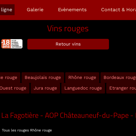
ligne
Galerie
Evènements
Contact & Hor
Vins rouges
Retour vins
ce rouge
Beaujolais rouge
Rhône rouge
Bordeaux roug
Ouest rouge
Jura rouge
Languedoc rouge
Etranger ro
La Fagotière - AOP Châteauneuf-du-Pape 
Tous les rouges
Rhône rouge