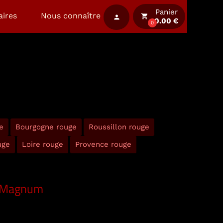
Panier
aires
Nous connaître
local_grocery_store
person
0.00 €
0
e
Bourgogne rouge
Roussillon rouge
uge
Loire rouge
Provence rouge
- Magnum