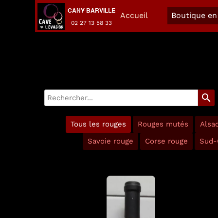
CANY-BARVILLE
Accueil
Boutique en 
02 27 13 58 33
search
Tous les rouges
Rouges mutés
Alsa
Savoie rouge
Corse rouge
Sud-