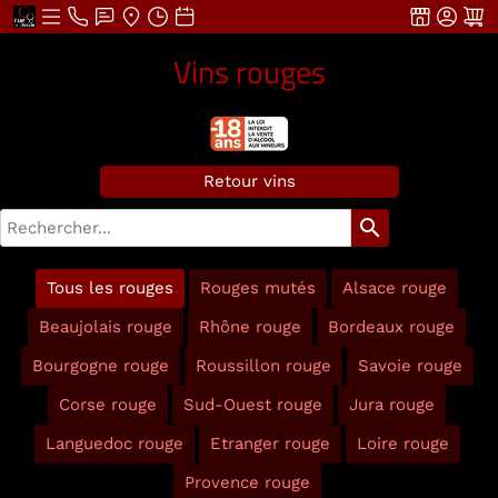
Vins rouges
Retour vins
search
Tous les rouges
Rouges mutés
Alsace rouge
Beaujolais rouge
Rhône rouge
Bordeaux rouge
Bourgogne rouge
Roussillon rouge
Savoie rouge
Corse rouge
Sud-Ouest rouge
Jura rouge
Languedoc rouge
Etranger rouge
Loire rouge
Provence rouge