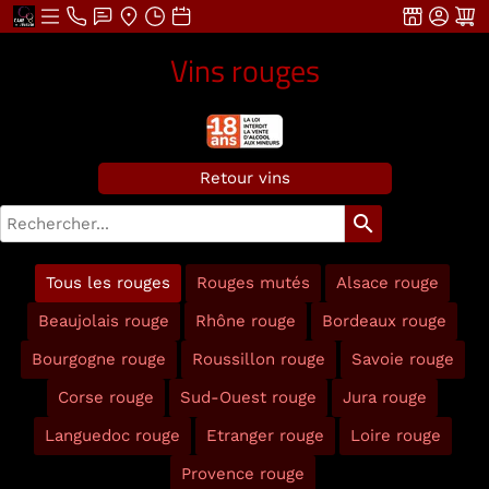
Vins rouges
Retour vins
search
Tous les rouges
Rouges mutés
Alsace rouge
Beaujolais rouge
Rhône rouge
Bordeaux rouge
Bourgogne rouge
Roussillon rouge
Savoie rouge
Corse rouge
Sud-Ouest rouge
Jura rouge
Languedoc rouge
Etranger rouge
Loire rouge
Provence rouge