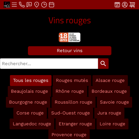
Vins rouges
Retour vins
search
Tous les rouges
Rouges mutés
Alsace rouge
Beaujolais rouge
Rhône rouge
Bordeaux rouge
Bourgogne rouge
Roussillon rouge
Savoie rouge
Corse rouge
Sud-Ouest rouge
Jura rouge
Languedoc rouge
Etranger rouge
Loire rouge
Provence rouge