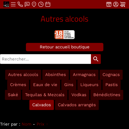
Autres alcools
Retour accueil boutique
search
Autres alcools
Absinthes
Armagnacs
Cognacs
Crèmes
Eaux de vie
Gins
Liqueurs
Pastis
Saké
Tequilas & Mezcals
Vodkas
Bénédictines
Calvados
Calvados arrangés
Trier par :
Nom
-
Prix