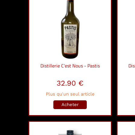
Distillerie C'est Nous - Pastis
Dis
32.90 €
Plus qu'un seul article
Acheter