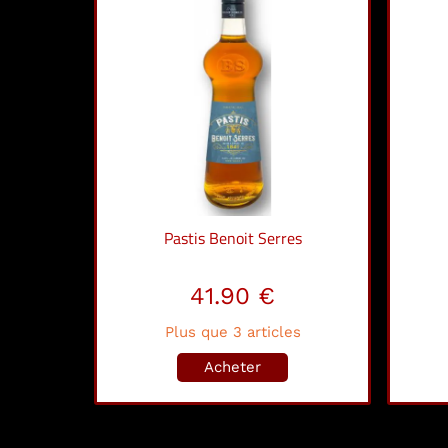
Pastis Benoit Serres
41.90 €
Plus que 3 articles
Acheter