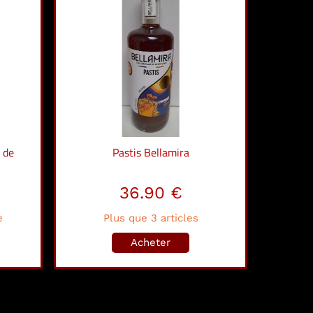
 de
Pastis Bellamira
36.90 €
e
Plus que 3 articles
Acheter