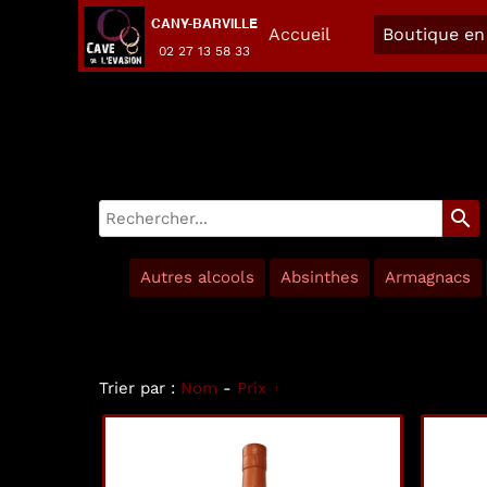
CANY-BARVILLE
Accueil
Boutique en 
02 27 13 58 33
search
Autres alcools
Absinthes
Armagnacs
Trier par :
Nom
-
Prix