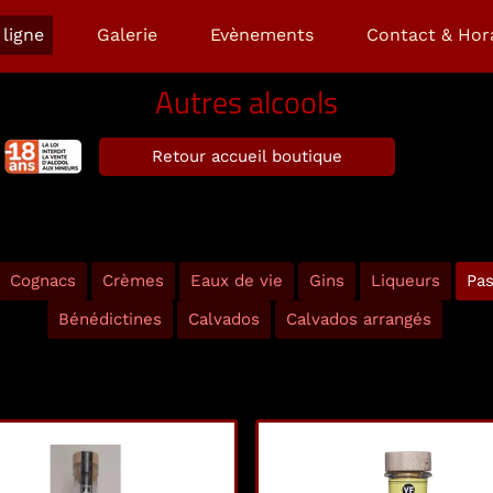
ligne
Galerie
Evènements
Contact & Hor
Autres alcools
Retour accueil boutique
Cognacs
Crèmes
Eaux de vie
Gins
Liqueurs
Pas
Bénédictines
Calvados
Calvados arrangés