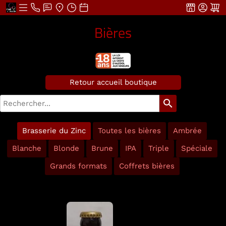
Bières
Retour accueil boutique
search
Brasserie du Zinc
Toutes les bières
Ambrée
Blanche
Blonde
Brune
IPA
Triple
Spéciale
Grands formats
Coffrets bières