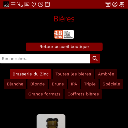
Bières
Retour accueil boutique
search
Brasserie du Zinc
Toutes les bières
Ambrée
Blanche
Blonde
Brune
IPA
Triple
Spéciale
Grands formats
Coffrets bières