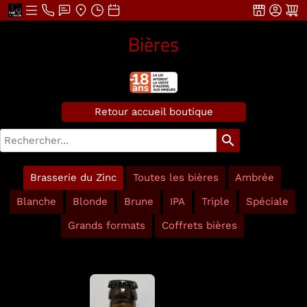
Bières
Retour accueil boutique
search
Brasserie du Zinc
Toutes les bières
Ambrée
Blanche
Blonde
Brune
IPA
Triple
Spéciale
Grands formats
Coffrets bières