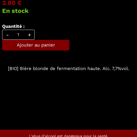
3.80 €
En stock
Quantité :
-
+
Ajouter au panier
[BIO] Bière blonde de fermentation haute. Alc. 7,7%vol.
L'abus d'alcool est dangereux pour la santé.