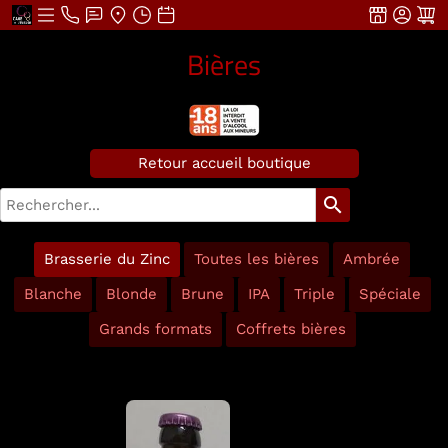
Bières
Retour accueil boutique
search
Brasserie du Zinc
Toutes les bières
Ambrée
Blanche
Blonde
Brune
IPA
Triple
Spéciale
Grands formats
Coffrets bières