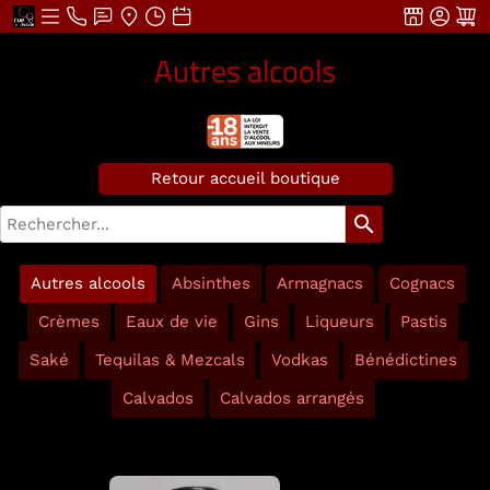
Autres alcools
Retour accueil boutique
search
Autres alcools
Absinthes
Armagnacs
Cognacs
Crèmes
Eaux de vie
Gins
Liqueurs
Pastis
Saké
Tequilas & Mezcals
Vodkas
Bénédictines
Calvados
Calvados arrangés