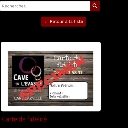
search
← Retour à la liste
Carte de fidélité