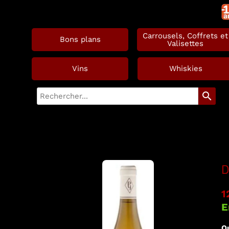
Carrousels, Coffrets et
Bons plans
Valisettes
Vins
Whiskies
search
D
1
E
Qu