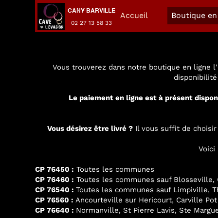
CANY-BARVILLE
Accueil
Boutique en 
02 27 13 58 33
Vous trouverez dans notre boutique en ligne l'
disponibilit
Le paiement en ligne est à présent dispon
Vous désirez être livré ?
Il vous suffit de chois
Voici
CP 76450 :
Toutes les communes
CP 76460 :
Toutes les communes sauf Blosseville, G
CP 76540 :
Toutes les communes sauf Limpiville, Thi
CP 76560 :
Ancourteville sur Hericourt, Carville Pot
CP 76640 :
Normanville, St Pierre Lavis, Ste Margue