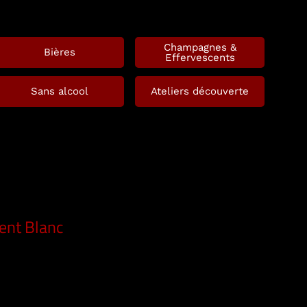
Champagnes &
Bières
Effervescents
Sans alcool
Ateliers découverte
ent Blanc