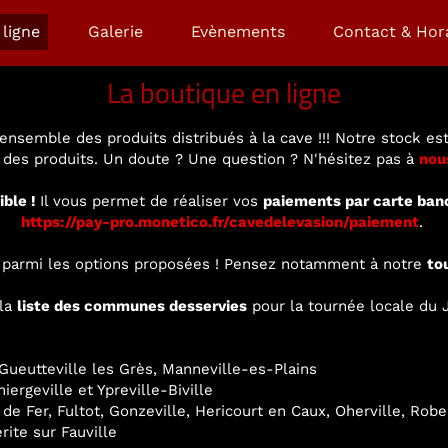
ligne
Galerie
Evènements
Contact & Hor
La boutique en ligne
ensemble des produits distribués à la cave !!! Notre stock est
é des produits. Un doute ? Une question ? N'hésitez pas à
nou
ible !
Il vous permet de réaliser vos
paiements par carte ban
https://pay-pro.monetico.fr/cavedelevasion/paiement
.
ir parmi les options proposées ! Pensez notamment à notre
to
 la
liste des communes desservies
pour la tournée locale du J
ueutteville les Grès, Manneville-es-Plains
ergeville et Ypreville-Biville
 de Fer, Fultot, Gonzeville, Hericourt en Caux, Oherville, Rob
rite sur Fauville