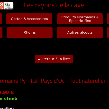
Les rayons de la cave
Produits Normands &
Cartes & Accessoires
Epicerie fine
Rhums
Autres alcools
← Retour à la liste
omaine Py - IGP Pays d'Oc - Tout naturellem
2.90 €
n stock
antité :