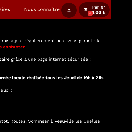
Panier
aires
Nous connaître
local_grocery_store
person
0.00 €
0
 mis à jour régulièrement pour vous garantir la
s contacter
!
caire
grâce à une page internet sécurisée :
urnée locale réalisée tous les Jeudi de 19h à 21h.
eudi :
ertot, Routes, Sommesnil, Veauville les Quelles