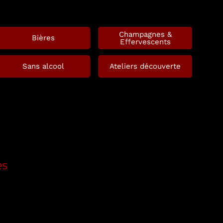
Champagnes &
Bières
Effervescents
Sans alcool
Ateliers découverte
es