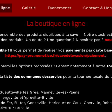
ligne
Galerie
Evènements
Contact & Hor
La boutique en ligne
ensemble des produits distribués à la cave !!! Notre stock est
é des produits. Un doute ? Une question ? N'hésitez pas à
nou
ible !
Il vous permet de réaliser vos
paiements par carte ban
https://pay-pro.monetico.fr/cavedelevasion/paiement
.
ir parmi les options proposées ! Pensez notamment à notre
to
 la
liste des communes desservies
pour la tournée locale du J
ueutteville les Grès, Manneville-es-Plains
ergeville et Ypreville-Biville
 de Fer, Fultot, Gonzeville, Hericourt en Caux, Oherville, Rob
rite sur Fauville