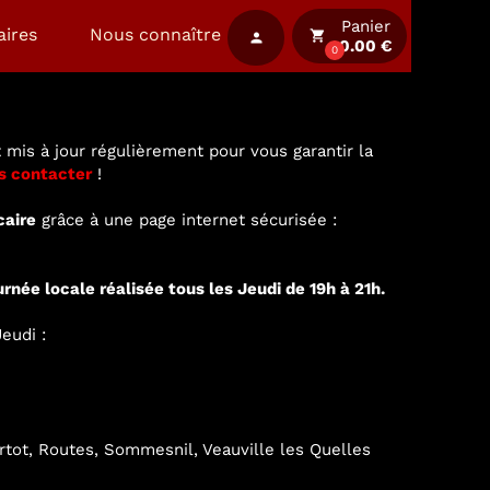
Panier
aires
Nous connaître
local_grocery_store
person
0.00 €
0
 mis à jour régulièrement pour vous garantir la
s contacter
!
caire
grâce à une page internet sécurisée :
urnée locale réalisée tous les Jeudi de 19h à 21h.
eudi :
ertot, Routes, Sommesnil, Veauville les Quelles