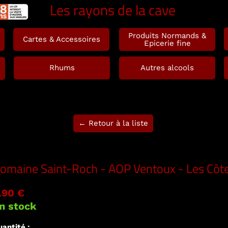
Les rayons de la cave
Produits Normands &
Cartes & Accessoires
Epicerie fine
Rhums
Autres alcools
← Retour à la liste
omaine Saint-Roch - AOP Ventoux - Les Côt
.90 €
n stock
antité :