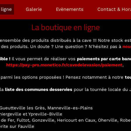
ligne
Galerie
Evènements
Contact & Hor
La boutique en ligne
ensemble des produits distribués à la cave !!! Notre stock est
é des produits. Un doute ? Une question ? N'hésitez pas à
nou
ible !
Il vous permet de réaliser vos
paiements par carte ban
https://pay-pro.monetico.fr/cavedelevasion/paiement
.
ir parmi les options proposées ! Pensez notamment à notre
to
 la
liste des communes desservies
pour la tournée locale du J
ueutteville les Grès, Manneville-es-Plains
ergeville et Ypreville-Biville
 de Fer, Fultot, Gonzeville, Hericourt en Caux, Oherville, Rob
rite sur Fauville