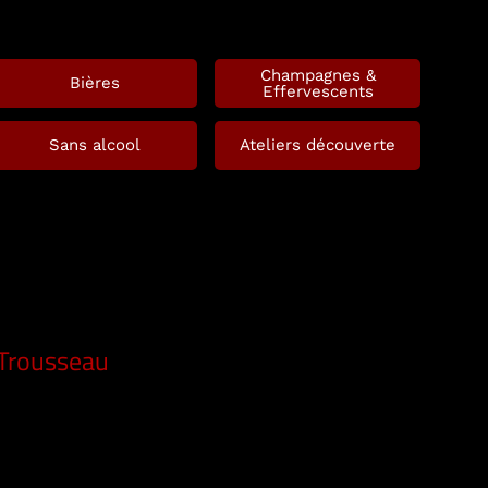
Champagnes &
Bières
Effervescents
Sans alcool
Ateliers découverte
 Trousseau