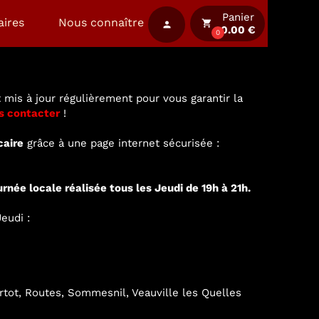
Panier
aires
Nous connaître
local_grocery_store
person
0.00 €
0
 mis à jour régulièrement pour vous garantir la
s contacter
!
caire
grâce à une page internet sécurisée :
urnée locale réalisée tous les Jeudi de 19h à 21h.
eudi :
ertot, Routes, Sommesnil, Veauville les Quelles