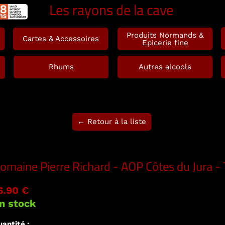
Les rayons de la cave
Produits Normands &
Cartes & Accessoires
Epicerie fine
Rhums
Autres alcools
← Retour à la liste
omaine Pierre Richard - AOP Côtes du Jura -
6.90 €
n stock
antité :