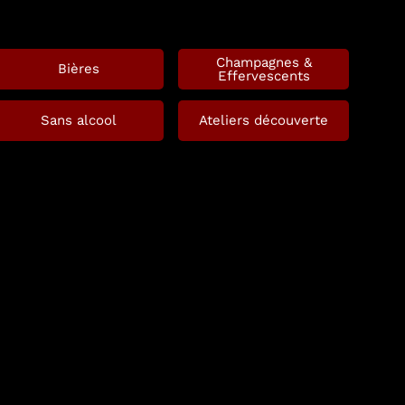
Champagnes &
Bières
Effervescents
Sans alcool
Ateliers découverte