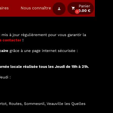
Panier
aires
Nous connaître
local_grocery_store
person
0.00 €
0
 mis à jour régulièrement pour vous garantir la
s contacter
!
caire
grâce à une page internet sécurisée :
urnée locale réalisée tous les Jeudi de 19h à 21h.
eudi :
ertot, Routes, Sommesnil, Veauville les Quelles