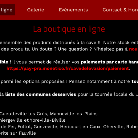
ligne
Galerie
Evènements
Contact & Hor
La boutique en ligne
ensemble des produits distribués à la cave !!! Notre stock est
é des produits. Un doute ? Une question ? N'hésitez pas à
nou
ible !
Il vous permet de réaliser vos
paiements par carte ban
https://pay-pro.monetico.fr/cavedelevasion/paiement
.
ir parmi les options proposées ! Pensez notamment à notre
to
 la
liste des communes desservies
pour la tournée locale du J
ueutteville les Grès, Manneville-es-Plains
ergeville et Ypreville-Biville
 de Fer, Fultot, Gonzeville, Hericourt en Caux, Oherville, Rob
rite sur Fauville