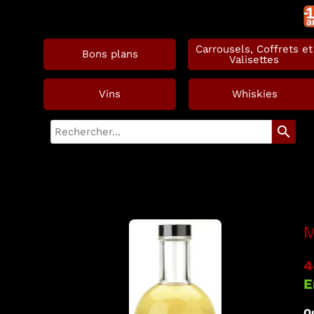
Carrousels, Coffrets et
Bons plans
Valisettes
Vins
Whiskies
search
M
4
E
Qu