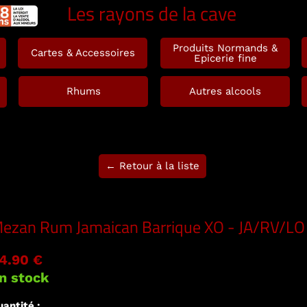
Les rayons de la cave
Produits Normands &
Cartes & Accessoires
Epicerie fine
Rhums
Autres alcools
← Retour à la liste
ezan Rum Jamaican Barrique XO - JA/RV/LO
4.90 €
n stock
antité :