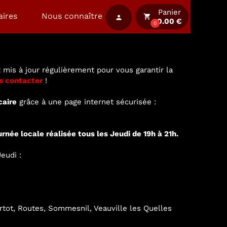
Panier
aires
Nous connaître
local_grocery_store
person
0.00 €
0
 mis à jour régulièrement pour vous garantir la
s contacter
!
caire
grâce à une page internet sécurisée :
urnée locale réalisée tous les Jeudi de 19h à 21h.
eudi :
ertot, Routes, Sommesnil, Veauville les Quelles