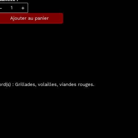
-
+
Ajouter au panier
d(s) : Grillades, volailles, viandes rouges.