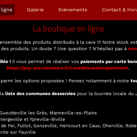
ligne
Galerie
Evènements
Contact & Hor
La boutique en ligne
ensemble des produits distribués à la cave !!! Notre stock est
é des produits. Un doute ? Une question ? N'hésitez pas à
nou
ible !
Il vous permet de réaliser vos
paiements par carte ban
https://pay-pro.monetico.fr/cavedelevasion/paiement
.
ir parmi les options proposées ! Pensez notamment à notre
to
 la
liste des communes desservies
pour la tournée locale du J
ueutteville les Grès, Manneville-es-Plains
ergeville et Ypreville-Biville
 de Fer, Fultot, Gonzeville, Hericourt en Caux, Oherville, Rob
rite sur Fauville