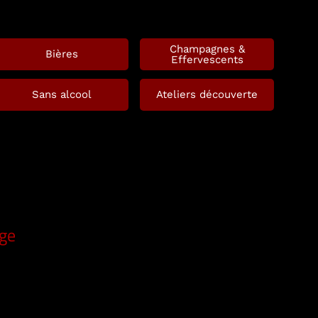
Champagnes &
Bières
Effervescents
Sans alcool
Ateliers découverte
uge