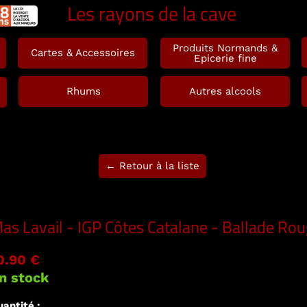
Les rayons de la cave
Produits Normands &
Cartes & Accessoires
Epicerie fine
Rhums
Autres alcools
← Retour à la liste
as Lavail - IGP Côtes Catalane - Ballade Ro
0.90 €
n stock
antité :