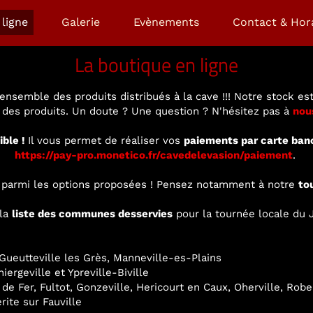
ligne
Galerie
Evènements
Contact & Hor
La boutique en ligne
ensemble des produits distribués à la cave !!! Notre stock est
é des produits. Un doute ? Une question ? N'hésitez pas à
nou
ible !
Il vous permet de réaliser vos
paiements par carte ban
https://pay-pro.monetico.fr/cavedelevasion/paiement
.
ir parmi les options proposées ! Pensez notamment à notre
to
 la
liste des communes desservies
pour la tournée locale du J
ueutteville les Grès, Manneville-es-Plains
ergeville et Ypreville-Biville
 de Fer, Fultot, Gonzeville, Hericourt en Caux, Oherville, Rob
rite sur Fauville