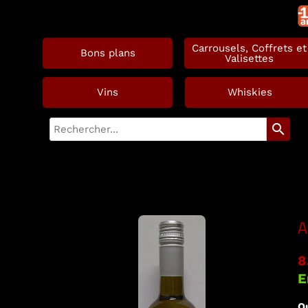
Carrousels, Coffrets et
Bons plans
Valisettes
Vins
Whiskies
search
A
8
E
Qu