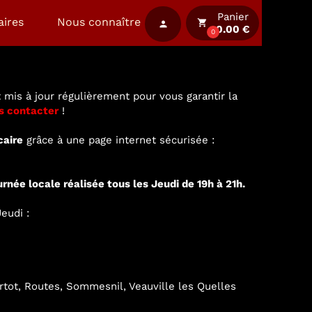
Panier
aires
Nous connaître
local_grocery_store
person
0.00 €
0
 mis à jour régulièrement pour vous garantir la
s contacter
!
caire
grâce à une page internet sécurisée :
urnée locale réalisée tous les Jeudi de 19h à 21h.
eudi :
ertot, Routes, Sommesnil, Veauville les Quelles