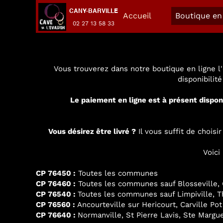
CANY-BARVILLE
Accueil
Boutique en 
02 27 13 58 33
Vous trouverez dans notre boutique en ligne l'
disponibilit
Le paiement en ligne est à présent dispon
Vous désirez être livré ?
Il vous suffit de chois
Voici
CP 76450 :
Toutes les communes
CP 76460 :
Toutes les communes sauf Blosseville, G
CP 76540 :
Toutes les communes sauf Limpiville, Thi
CP 76560 :
Ancourteville sur Hericourt, Carville Pot
CP 76640 :
Normanville, St Pierre Lavis, Ste Margue