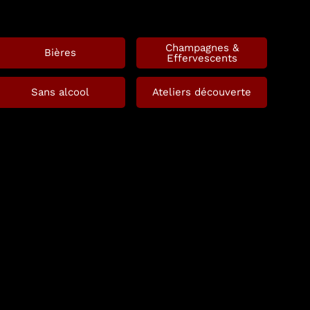
Champagnes &
Bières
Effervescents
Sans alcool
Ateliers découverte