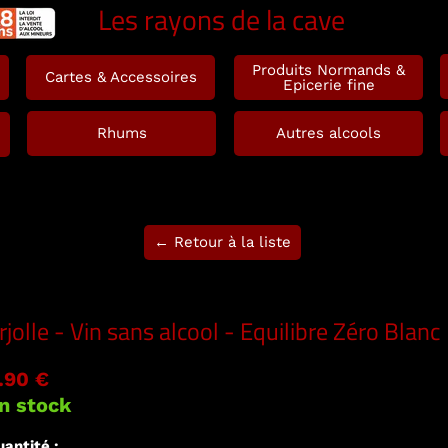
Les rayons de la cave
Produits Normands &
Cartes & Accessoires
Epicerie fine
Rhums
Autres alcools
← Retour à la liste
rjolle - Vin sans alcool - Equilibre Zéro Blanc
.90 €
n stock
antité :