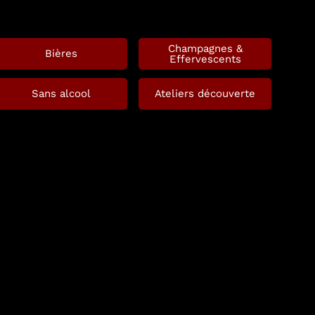
Champagnes &
Bières
Effervescents
Sans alcool
Ateliers découverte