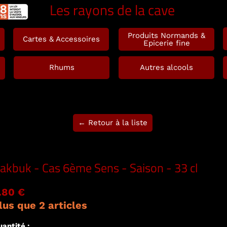
Les rayons de la cave
Produits Normands &
Cartes & Accessoires
Epicerie fine
Rhums
Autres alcools
← Retour à la liste
akbuk - Cas 6ème Sens - Saison - 33 cl
.80 €
lus que 2 articles
antité :