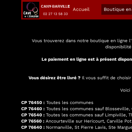
CANY-BARVILLE
Accueil
Boutique en 
02 27 13 58 33
Vous trouverez dans notre boutique en ligne l'
disponibilit
Le paiement en ligne est à présent dispon
Vous désirez être livré ?
Il vous suffit de chois
Voici
CP 76450 :
Toutes les communes
CP 76460 :
Toutes les communes sauf Blosseville, G
CP 76540 :
Toutes les communes sauf Limpiville, Thi
CP 76560 :
Ancourteville sur Hericourt, Carville Pot
CP 76640 :
Normanville, St Pierre Lavis, Ste Margue