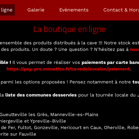
ligne
Galerie
Evènements
Contact & Hor
La boutique en ligne
ensemble des produits distribués à la cave !!! Notre stock est
é des produits. Un doute ? Une question ? N'hésitez pas à
nou
ible !
Il vous permet de réaliser vos
paiements par carte ban
https://pay-pro.monetico.fr/cavedelevasion/paiement
.
ir parmi les options proposées ! Pensez notamment à notre
to
 la
liste des communes desservies
pour la tournée locale du J
ueutteville les Grès, Manneville-es-Plains
ergeville et Ypreville-Biville
 de Fer, Fultot, Gonzeville, Hericourt en Caux, Oherville, Rob
rite sur Fauville