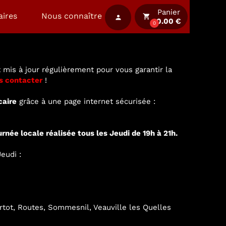
Panier
aires
Nous connaître
local_grocery_store
person
0.00 €
0
 mis à jour régulièrement pour vous garantir la
s contacter
!
caire
grâce à une page internet sécurisée :
urnée locale réalisée tous les Jeudi de 19h à 21h.
eudi :
ertot, Routes, Sommesnil, Veauville les Quelles