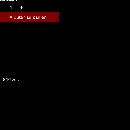
-
+
Ajouter au panier
 6,1%vol.