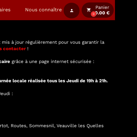
Panier
aires
Nous connaître
local_grocery_store
person
0.00 €
0
 mis à jour régulièrement pour vous garantir la
s contacter
!
caire
grâce à une page internet sécurisée :
urnée locale réalisée tous les Jeudi de 19h à 21h.
eudi :
ertot, Routes, Sommesnil, Veauville les Quelles