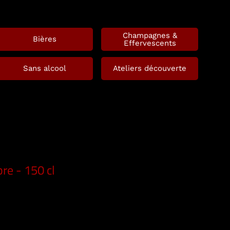
Champagnes &
Bières
Effervescents
Sans alcool
Ateliers découverte
re - 150 cl