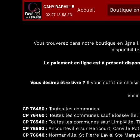
CANY-BARVILLE
Accueil
Boutique en 
02 27 13 58 33
Vous trouverez dans notre boutique en ligne l'
disponibilit
Le paiement en ligne est à présent dispon
Vous désirez être livré ?
Il vous suffit de chois
Voici
CP 76450 :
Toutes les communes
CP 76460 :
Toutes les communes sauf Blosseville, G
CP 76540 :
Toutes les communes sauf Limpiville, Thi
CP 76560 :
Ancourteville sur Hericourt, Carville Pot
CP 76640 :
Normanville, St Pierre Lavis, Ste Margue