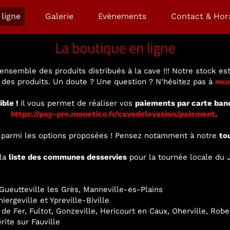
ligne
Galerie
Evènements
Contact & Hor
La boutique en ligne
ensemble des produits distribués à la cave !!! Notre stock est
é des produits. Un doute ? Une question ? N'hésitez pas à
nou
ible !
Il vous permet de réaliser vos
paiements par carte ban
https://pay-pro.monetico.fr/cavedelevasion/paiement
.
ir parmi les options proposées ! Pensez notamment à notre
to
 la
liste des communes desservies
pour la tournée locale du J
ueutteville les Grès, Manneville-es-Plains
ergeville et Ypreville-Biville
 de Fer, Fultot, Gonzeville, Hericourt en Caux, Oherville, Rob
rite sur Fauville