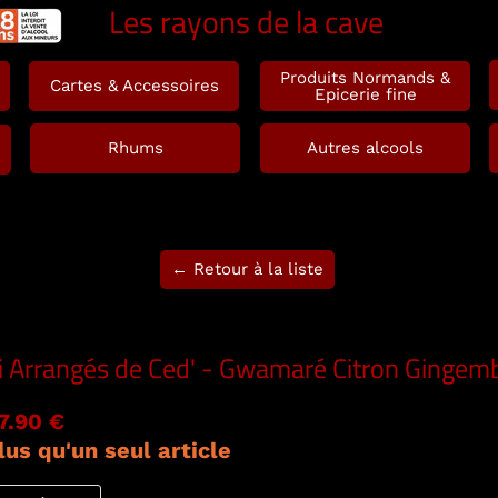
Les rayons de la cave
Produits Normands &
Cartes & Accessoires
Epicerie fine
Rhums
Autres alcools
← Retour à la liste
i Arrangés de Ced' - Gwamaré Citron Gingemb
7.90 €
lus qu'un seul article