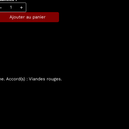
-
+
Ajouter au panier
he. Accord(s) : Viandes rouges.