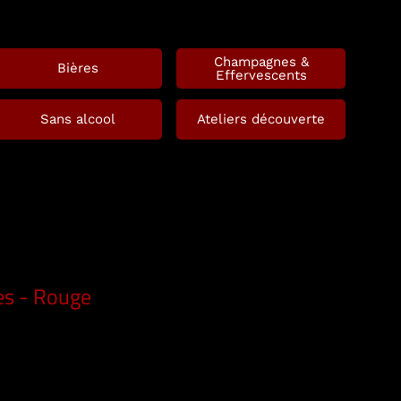
Champagnes &
Bières
Effervescents
Sans alcool
Ateliers découverte
es - Rouge