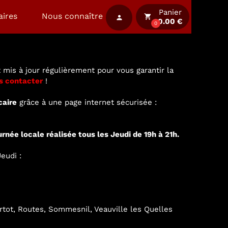
Panier
aires
Nous connaître
local_grocery_store
person
0.00 €
0
 mis à jour régulièrement pour vous garantir la
s contacter
!
caire
grâce à une page internet sécurisée :
urnée locale réalisée tous les Jeudi de 19h à 21h.
eudi :
ertot, Routes, Sommesnil, Veauville les Quelles