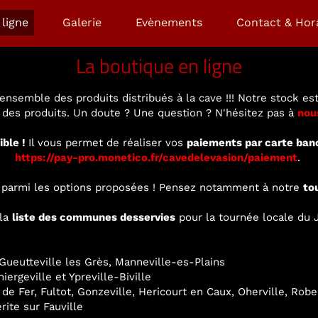
ligne
Galerie
Evènements
Contact & Hor
La boutique en ligne
ensemble des produits distribués à la cave !!! Notre stock est
é des produits. Un doute ? Une question ? N'hésitez pas à
nou
ible !
Il vous permet de réaliser vos
paiements par carte ban
https://pay-pro.monetico.fr/cavedelevasion/paiement
.
ir parmi les options proposées ! Pensez notamment à notre
to
 la
liste des communes desservies
pour la tournée locale du J
ueutteville les Grès, Manneville-es-Plains
ergeville et Ypreville-Biville
 de Fer, Fultot, Gonzeville, Hericourt en Caux, Oherville, Rob
rite sur Fauville