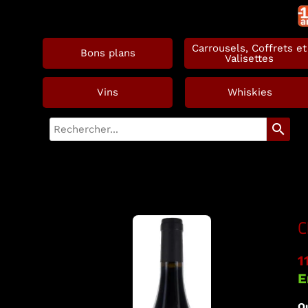
Carrousels, Coffrets et
Bons plans
Valisettes
Vins
Whiskies
search
C
1
E
Qu