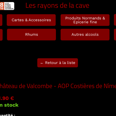
Les rayons de la cave
Produits Normands &
Cartes & Accessoires
Epicerie fine
Rhums
Autres alcools
← Retour à la liste
hâteau de Valcombe - AOP Costières de Nîm
1.90 €
n stock
antité :