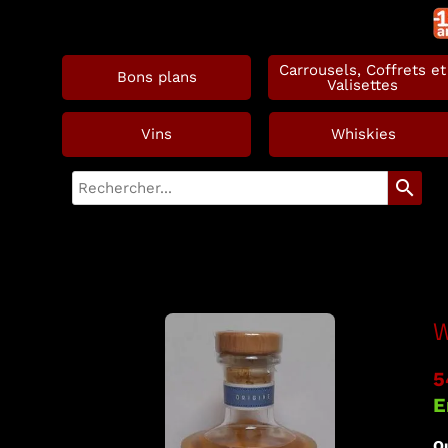
Carrousels, Coffrets et
Bons plans
Valisettes
Vins
Whiskies
search
W
5
E
Qu