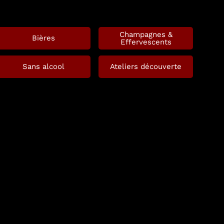
Champagnes &
Bières
Effervescents
Sans alcool
Ateliers découverte