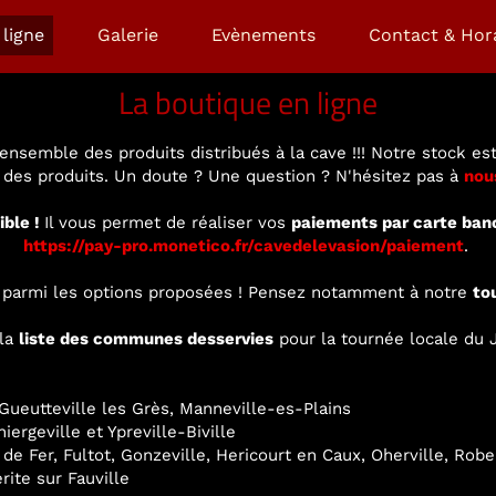
ligne
Galerie
Evènements
Contact & Hor
La boutique en ligne
ensemble des produits distribués à la cave !!! Notre stock est
é des produits. Un doute ? Une question ? N'hésitez pas à
nou
ible !
Il vous permet de réaliser vos
paiements par carte ban
https://pay-pro.monetico.fr/cavedelevasion/paiement
.
ir parmi les options proposées ! Pensez notamment à notre
to
 la
liste des communes desservies
pour la tournée locale du J
ueutteville les Grès, Manneville-es-Plains
ergeville et Ypreville-Biville
 de Fer, Fultot, Gonzeville, Hericourt en Caux, Oherville, Rob
rite sur Fauville