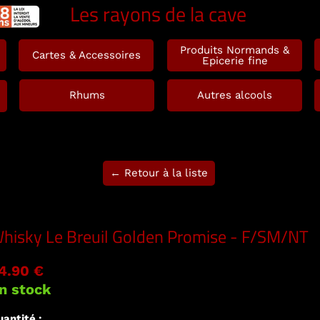
Les rayons de la cave
Produits Normands &
Cartes & Accessoires
Epicerie fine
Rhums
Autres alcools
← Retour à la liste
hisky Le Breuil Golden Promise - F/SM/NT
4.90 €
n stock
antité :