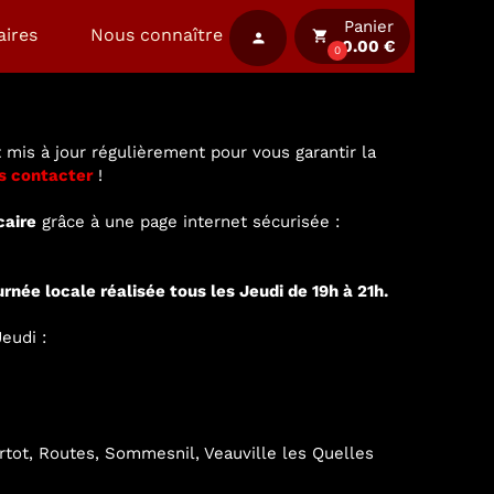
Panier
aires
Nous connaître
local_grocery_store
person
0.00 €
0
 mis à jour régulièrement pour vous garantir la
s contacter
!
caire
grâce à une page internet sécurisée :
urnée locale réalisée tous les Jeudi de 19h à 21h.
eudi :
ertot, Routes, Sommesnil, Veauville les Quelles