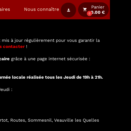
Panier
aires
Nous connaître
local_grocery_store
person
0.00 €
0
 mis à jour régulièrement pour vous garantir la
s contacter
!
caire
grâce à une page internet sécurisée :
urnée locale réalisée tous les Jeudi de 19h à 21h.
eudi :
ertot, Routes, Sommesnil, Veauville les Quelles