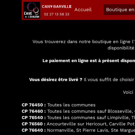
CANY-BARVILLE
Accueil
Boutique en 
02 27 13 58 33
Vous trouverez dans notre boutique en ligne l'
disponibilit
Le paiement en ligne est à présent dispon
Vous désirez être livré ?
Il vous suffit de chois
Voici
CP 76450 :
Toutes les communes
CP 76460 :
Toutes les communes sauf Blosseville, G
CP 76540 :
Toutes les communes sauf Limpiville, Thi
CP 76560 :
Ancourteville sur Hericourt, Carville Pot
CP 76640 :
Normanville, St Pierre Lavis, Ste Margue