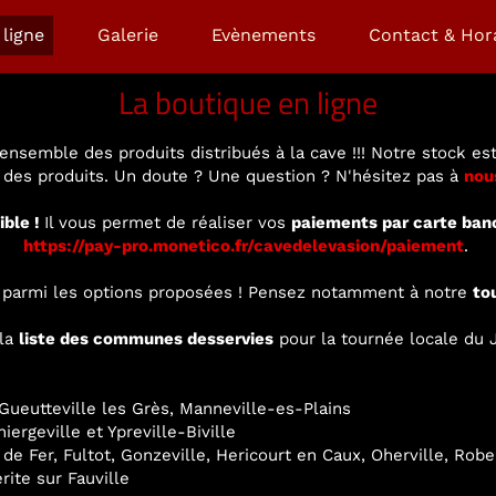
ligne
Galerie
Evènements
Contact & Hor
La boutique en ligne
ensemble des produits distribués à la cave !!! Notre stock est
é des produits. Un doute ? Une question ? N'hésitez pas à
nou
ible !
Il vous permet de réaliser vos
paiements par carte ban
https://pay-pro.monetico.fr/cavedelevasion/paiement
.
ir parmi les options proposées ! Pensez notamment à notre
to
 la
liste des communes desservies
pour la tournée locale du J
ueutteville les Grès, Manneville-es-Plains
ergeville et Ypreville-Biville
 de Fer, Fultot, Gonzeville, Hericourt en Caux, Oherville, Rob
rite sur Fauville