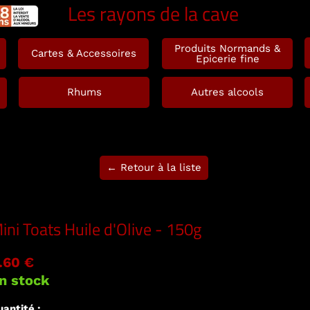
Les rayons de la cave
Produits Normands &
Cartes & Accessoires
Epicerie fine
Rhums
Autres alcools
← Retour à la liste
ini Toats Huile d'Olive - 150g
.60 €
n stock
antité :