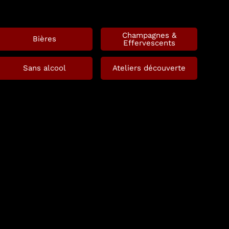
Champagnes &
Bières
Effervescents
Sans alcool
Ateliers découverte