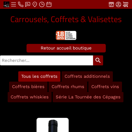
Carrousels, Coffrets & Valisettes
Retour accueil boutique
search
Tous les coffrets
Coffrets additionnels
Coffrets bières
Coffrets rhums
Coffrets vins
Coffrets whiskies
Série La Tournée des Cépages