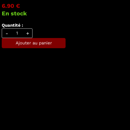
6.90 €
En stock
Quantité :
-
+
Ajouter au panier