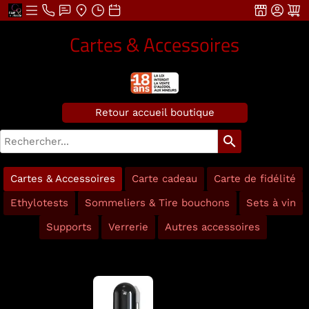
Cartes & Accessoires
Retour accueil boutique
search
Cartes & Accessoires
Carte cadeau
Carte de fidélité
Ethylotests
Sommeliers & Tire bouchons
Sets à vin
Supports
Verrerie
Autres accessoires