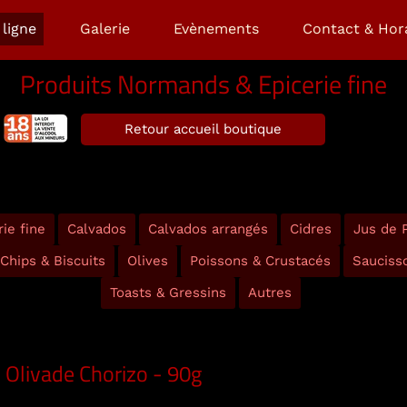
ligne
Galerie
Evènements
Contact & Hor
Produits Normands & Epicerie fine
Retour accueil boutique
ie fine
Calvados
Calvados arrangés
Cidres
Jus de
Chips & Biscuits
Olives
Poissons & Crustacés
Sauciss
Toasts & Gressins
Autres
Olivade Chorizo - 90g