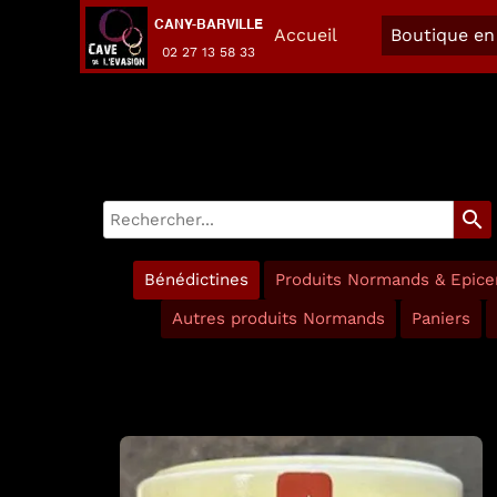
CANY-BARVILLE
Accueil
Boutique en 
02 27 13 58 33
search
Bénédictines
Produits Normands & Epicer
Autres produits Normands
Paniers