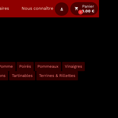
Panier
aires
Nous connaître
local_grocery_store
person
0.00 €
0
 Pomme
Poirés
Pommeaux
Vinaigres
ons
Tartinables
Terrines & Rillettes