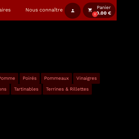
Panier
aires
Nous connaître
local_grocery_store
person
0.00 €
0
 Pomme
Poirés
Pommeaux
Vinaigres
ons
Tartinables
Terrines & Rillettes