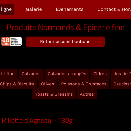
ligne
Galerie
Evènements
Contact & Hor
Produits Normands & Epicerie fine
Retour accueil boutique
ie fine
Calvados
Calvados arrangés
Cidres
Jus de
Chips & Biscuits
Olives
Poissons & Crustacés
Sauciss
Toasts & Gressins
Autres
Rillette d'Agneau - 130g