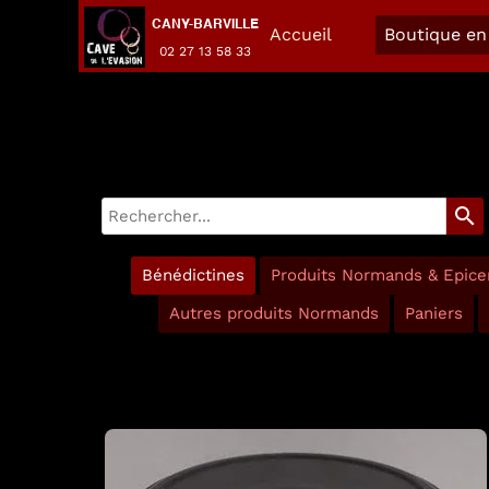
CANY-BARVILLE
Accueil
Boutique en 
02 27 13 58 33
search
Bénédictines
Produits Normands & Epicer
Autres produits Normands
Paniers