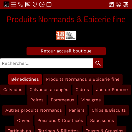
Produits Normands & Epicerie fine
Retour accueil boutique
search
Bénédictines
Produits Normands & Epicerie fine
Calvados
Calvados arrangés
Cidres
Jus de Pomme
Poirés
Pommeaux
Vinaigres
Autres produits Normands
Paniers
Chips & Biscuits
Olives
Poissons & Crustacés
Saucissons
Tartinables
Terrines & Rillettes
Toasts & Gressins