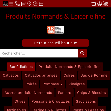
Produits Normands & Epicerie fine
Retour accueil boutique
search
Bénédictines
Produits Normands & Epicerie fine
Calvados
Calvados arrangés
Cidres
Jus de Pomme
Poirés
Pommeaux
Vinaigres
Autres produits Normands
Paniers
Chips & Biscuits
Olives
Poissons & Crustacés
Saucissons
Tartinables
Terrines & Rillettes
Toasts & Gressins