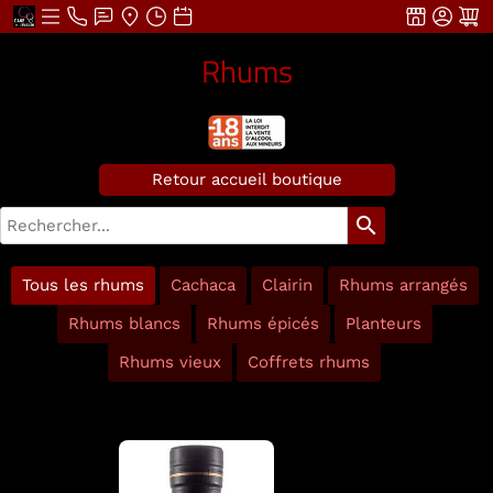
Rhums
Retour accueil boutique
search
Tous les rhums
Cachaca
Clairin
Rhums arrangés
Rhums blancs
Rhums épicés
Planteurs
Rhums vieux
Coffrets rhums