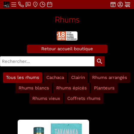
Rhums
Retour accueil boutique
search
Tous les rhums
Cachaca
Clairin
Rhums arrangés
Rhums blancs
Rhums épicés
Planteurs
Rhums vieux
Coffrets rhums