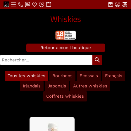
Whiskies
Retour accueil boutique
search
Tous les whiskies
Bourbons
Ecossais
Français
Irlandais
Japonais
Autres whiskies
Coffrets whiskies