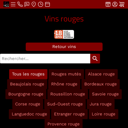
Vins rouges
Retour vins
search
Tous les rouges
Rouges mutés
Alsace rouge
Beaujolais rouge
Rhône rouge
Bordeaux rouge
Bourgogne rouge
Roussillon rouge
Savoie rouge
Corse rouge
Sud-Ouest rouge
Jura rouge
Languedoc rouge
Etranger rouge
Loire rouge
Provence rouge