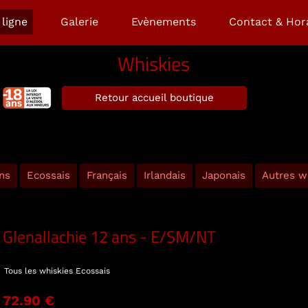
ligne
Galerie
Evènements
Contact & Hor
Whiskies
Retour accueil boutique
ns
Ecossais
Français
Irlandais
Japonais
Autres w
Glenallachie 12 ans - E/SM/NT
Tous les whiskies
Ecossais
72.90 €