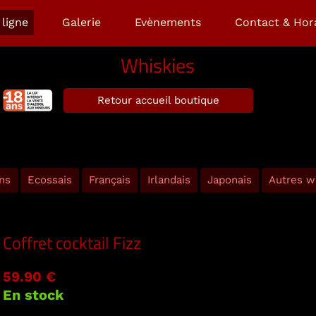
ligne
Galerie
Evènements
Contact & Hor
Whiskies
Retour accueil boutique
ns
Ecossais
Français
Irlandais
Japonais
Autres w
Coffret cocktail Fizz
59.90 €
En stock