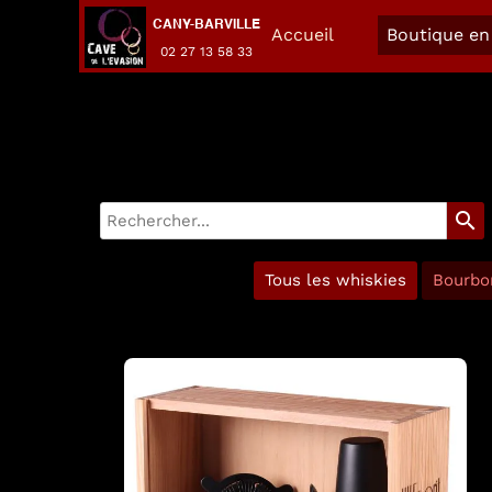
CANY-BARVILLE
Accueil
Boutique en 
02 27 13 58 33
search
Tous les whiskies
Bourbo