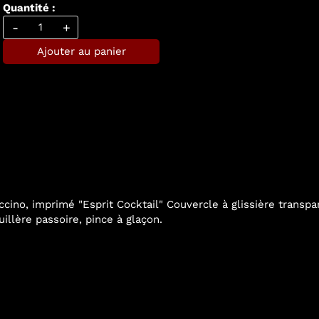
Quantité :
-
+
Ajouter au panier
uccino, imprimé "Esprit Cocktail" Couvercle à glissière trans
uillère passoire, pince à glaçon.